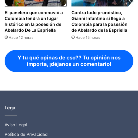
El panelero que conmovió a
Contra todo pronóstico,
Colombia tendrá un lugar
Gianni Infantino sí llegó a
histórico en la posesión de
Colombia para la posesión
Abelardo De La Espriella
de Abelardo de la Espriella
Hace 12 horas
Hace 15 horas
Y tu qué opinas de eso?? Tu opinión nos
importa, ¡déjanos un comentario!
Legal
Aviso Legal
Política de Privacidad