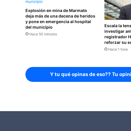
Explosión en mina de Marmato
deja más de una decena de heridos
y pone en emergencia al hospital
Escala la ten
del municipio
investigar a
Hace 50 minutos
registrador 
reforzar su 
Hace 1 hora
Y tu qué opinas de eso?? Tu opin