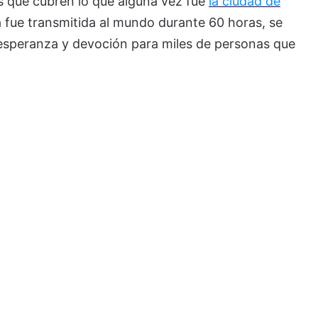
es que cubren lo que alguna vez fue
la ciudad de
 fue transmitida al mundo durante 60 horas, se
 esperanza y devoción para miles de personas que