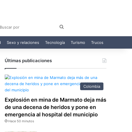
am
egram
Buscar
por
d
Sexo y relaciones
Tecnología
Turismo
Trucos
Últimas publicaciones
Colombia
Explosión en mina de Marmato deja más
de una decena de heridos y pone en
emergencia al hospital del municipio
Hace 50 minutos