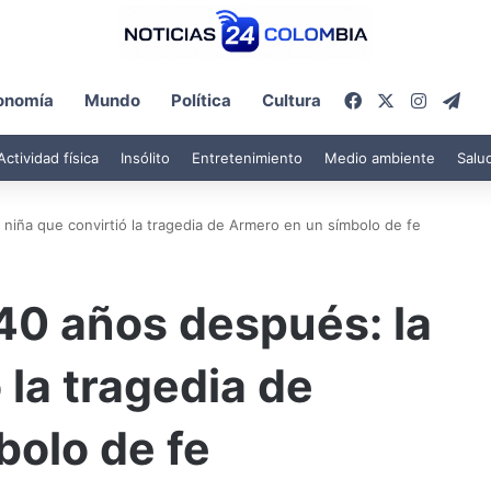
Facebook
X
Instagr
Tel
onomía
Mundo
Política
Cultura
Actividad física
Insólito
Entretenimiento
Medio ambiente
Salu
niña que convirtió la tragedia de Armero en un símbolo de fe
40 años después: la
 la tragedia de
bolo de fe