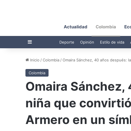
Actualidad
Colombia
Ec
Barra lateral
Deporte
Opinión
Estilo de vida
Inicio
/
Colombia
/
Omaira Sánchez, 40 años después: la 
Colombia
Omaira Sánchez, 
niña que convirtió
Armero en un sím