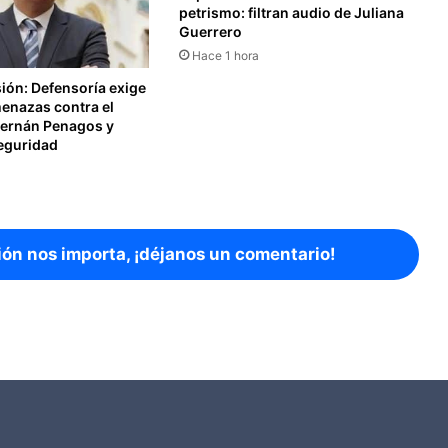
petrismo: filtran audio de Juliana
Guerrero
Hace 1 hora
sión: Defensoría exige
menazas contra el
Hernán Penagos y
seguridad
ión nos importa, ¡déjanos un comentario!