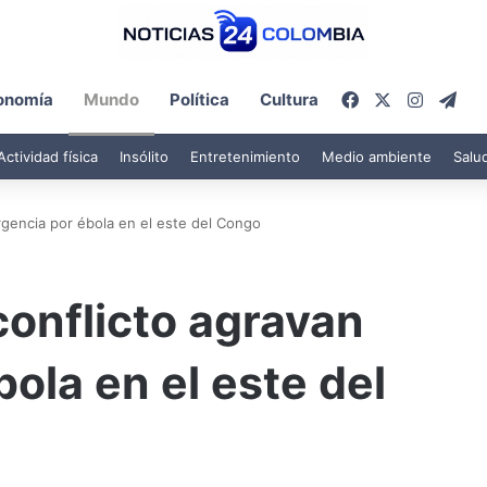
Facebook
X
Instagr
Tel
onomía
Mundo
Política
Cultura
Actividad física
Insólito
Entretenimiento
Medio ambiente
Salu
ergencia por ébola en el este del Congo
 conflicto agravan
ola en el este del