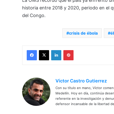
La OMS recordó que el país ya enfrentó un
historia entre 2018 y 2020, periodo en el 
del Congo.
crisis de ébola
é
Facebook
X
LinkedIn
Pinterest
Víctor Castro Gutierrez
Con su título en mano, Víctor comenz
Medellín. Hoy en día, continúa dese
referente en la investigación y den
defensor incansable de la libertad de