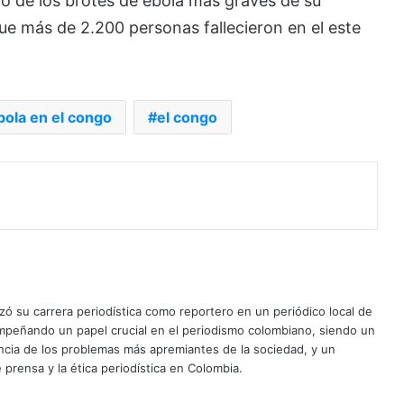
o de los brotes de ébola más graves de su
que más de 2.200 personas fallecieron en el este
bola en el congo
el congo
ó su carrera periodística como reportero en un periódico local de
mpeñando un papel crucial en el periodismo colombiano, siendo un
uncia de los problemas más apremiantes de la sociedad, y un
 prensa y la ética periodística en Colombia.