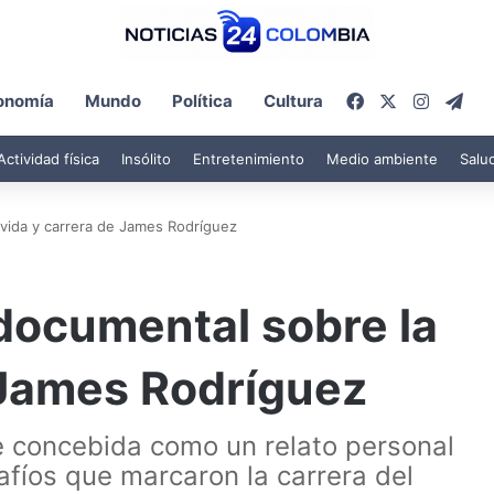
Facebook
X
Instagr
Tel
onomía
Mundo
Política
Cultura
Actividad física
Insólito
Entretenimiento
Medio ambiente
Salu
 vida y carrera de James Rodríguez
 documental sobre la
 James Rodríguez
fue concebida como un relato personal
safíos que marcaron la carrera del