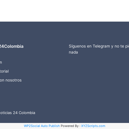
24Colombia
Síguenos en Telegram y no te p
nada
n
orial
con nosotros
oticias 24 Colombia
WP2Social Auto Publish
Powered By :
XYZScripts.com