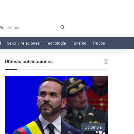
am
egram
Buscar
por
d
Sexo y relaciones
Tecnología
Turismo
Trucos
Últimas publicaciones
Colombia