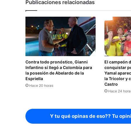
Publicaciones relacionadas
Contra todo pronóstico, Gianni
El campeón d
Infantino sí llegó a Colombia para
conquistar p
la posesión de Abelardo de la
Yamal aparec
Espriella
la Tricolor y
Castro
Hace 20 horas
Hace 24 hora
Y tu qué opinas de eso?? Tu opin