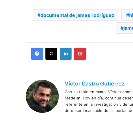
documental de james rodríguez
h
jam
Facebook
X
LinkedIn
Pinterest
Víctor Castro Gutierrez
Con su título en mano, Víctor comenz
Medellín. Hoy en día, continúa dese
referente en la investigación y den
defensor incansable de la libertad de