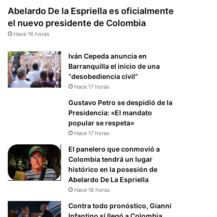
Abelardo De la Espriella es oficialmente
el nuevo presidente de Colombia
Hace 16 horas
Iván Cepeda anuncia en
Barranquilla el inicio de una
“desobediencia civil”
Hace 17 horas
Gustavo Petro se despidió de la
Presidencia: «El mandato
popular se respeta»
Hace 17 horas
El panelero que conmovió a
Colombia tendrá un lugar
histórico en la posesión de
Abelardo De La Espriella
Hace 18 horas
Contra todo pronóstico, Gianni
Infantino sí llegó a Colombia