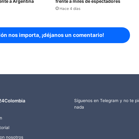
ente a Argentina
frente a miles de espectadores
Hace 4 días
ión nos importa, ¡déjanos un comentario!
24Colombia
Síguenos en Telegram y no te p
nada
n
orial
con nosotros