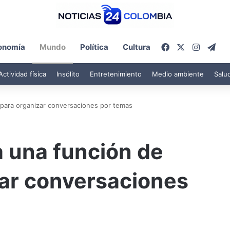
Facebook
X
Instagr
Tel
onomía
Mundo
Política
Cultura
Actividad física
Insólito
Entretenimiento
Medio ambiente
Salu
para organizar conversaciones por temas
 una función de
zar conversaciones