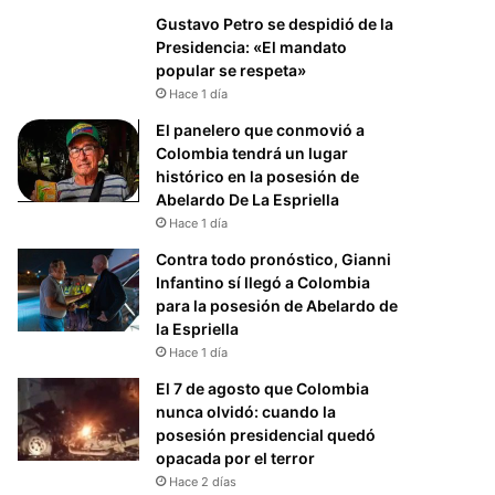
Gustavo Petro se despidió de la
Presidencia: «El mandato
popular se respeta»
Hace 1 día
El panelero que conmovió a
Colombia tendrá un lugar
histórico en la posesión de
Abelardo De La Espriella
Hace 1 día
Contra todo pronóstico, Gianni
Infantino sí llegó a Colombia
para la posesión de Abelardo de
la Espriella
Hace 1 día
El 7 de agosto que Colombia
nunca olvidó: cuando la
posesión presidencial quedó
opacada por el terror
Hace 2 días