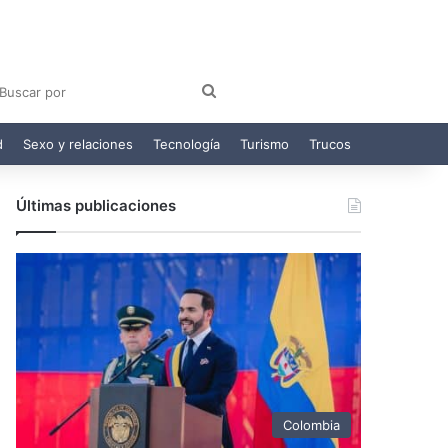
am
egram
Buscar
por
d
Sexo y relaciones
Tecnología
Turismo
Trucos
Últimas publicaciones
Colombia