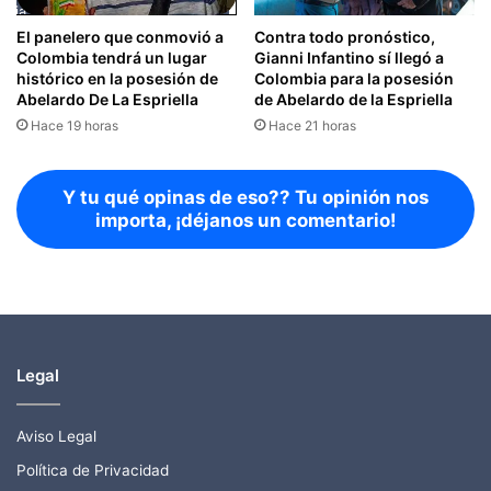
El panelero que conmovió a
Contra todo pronóstico,
Colombia tendrá un lugar
Gianni Infantino sí llegó a
histórico en la posesión de
Colombia para la posesión
Abelardo De La Espriella
de Abelardo de la Espriella
Hace 19 horas
Hace 21 horas
Y tu qué opinas de eso?? Tu opinión nos
importa, ¡déjanos un comentario!
Legal
Aviso Legal
Política de Privacidad