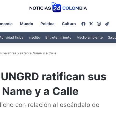
Facebook
X
Instagr
Tel
onomía
Mundo
Política
Cultura
Actividad física
Insólito
Entretenimiento
Medio ambiente
Salu
s palabras y retan a Name y a Calle
a UNGRD ratifican sus
a Name y a Calle
icho con relación al escándalo de