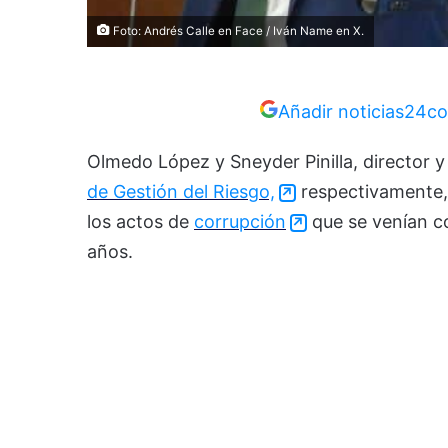
Foto: Andrés Calle en Face / Iván Name en X.
Añadir noticias24co
Olmedo López y Sneyder Pinilla, director 
de Gestión del Riesgo,
respectivamente, 
los actos de
corrupción
que se venían co
años.