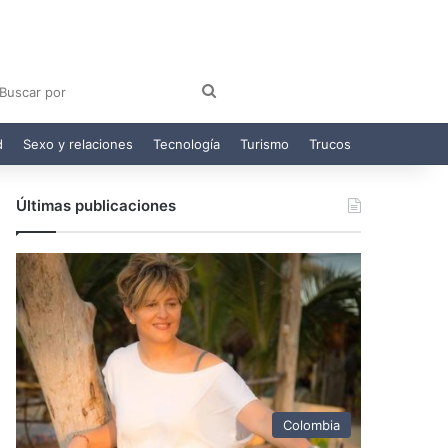
am
egram
Buscar
por
d
Sexo y relaciones
Tecnología
Turismo
Trucos
Últimas publicaciones
Colombia