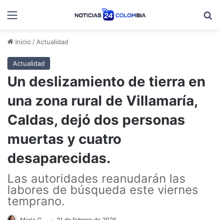
Menú
B
Inicio
/
Actualidad
Actualidad
Un deslizamiento de tierra en
una zona rural de Villamaría,
Caldas, dejó dos personas
muertas y cuatro
desaparecidas.
Las autoridades reanudarán las
labores de búsqueda este viernes
temprano.
Maria G.
21 de febrero de 2025