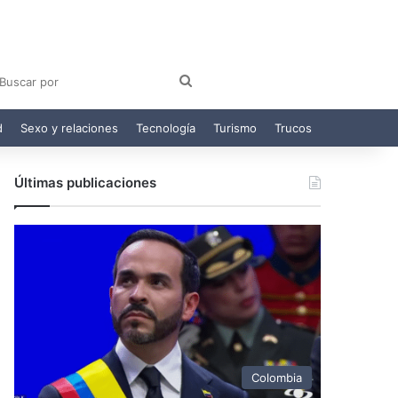
am
egram
Buscar
por
d
Sexo y relaciones
Tecnología
Turismo
Trucos
Últimas publicaciones
Colombia