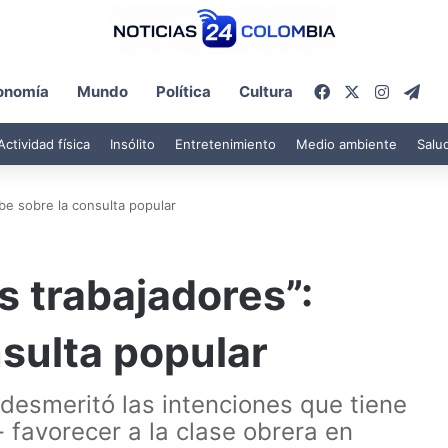
Facebook
X
Instagr
Tel
onomía
Mundo
Política
Cultura
Actividad física
Insólito
Entretenimiento
Medio ambiente
Salu
ibe sobre la consulta popular
s trabajadores”:
nsulta popular
 desmeritó las intenciones que tiene
 favorecer a la clase obrera en