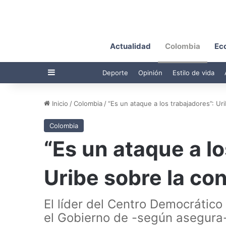
Actualidad
Colombia
Ec
Barra lateral
Deporte
Opinión
Estilo de vida
Inicio
/
Colombia
/
“Es un ataque a los trabajadores”: Ur
Colombia
“Es un ataque a lo
Uribe sobre la co
El líder del Centro Democrático
el Gobierno de -según asegura-