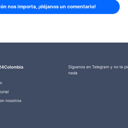
ión nos importa, ¡déjanos un comentario!
24Colombia
Síguenos en Telegram y no te p
nada
n
orial
con nosotros