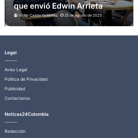
que envió Edwin Arrieta
antes de perder la vida
Víctor Castro Gutierrez
25 de agosto de 2023
Legal
Aviso Legal
Política de Privacidad
Publicidad
Contactanos
Noticas24Colombia
Redacción