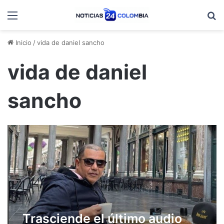
Menú
B
Inicio
/
vida de daniel sancho
vida de daniel
sancho
Trasciende el último audio