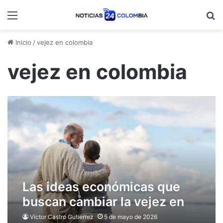
Menú
B
Inicio
/
vejez en colombia
vejez en colombia
Las ideas económicas que
buscan cambiar la vejez en
Colombia
Víctor Castro Gutierrez
5 de mayo de 2026