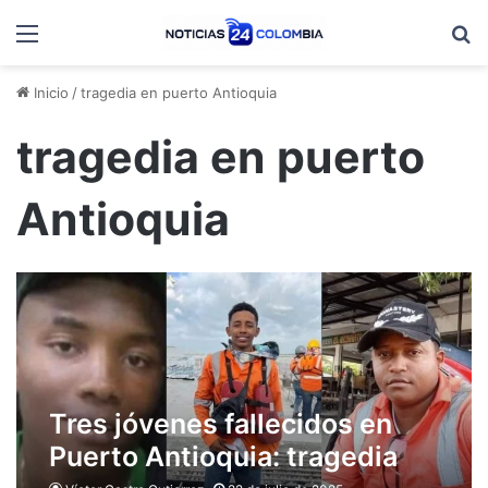
Menú
B
Inicio
/
tragedia en puerto Antioquia
tragedia en puerto
Antioquia
Tres jóvenes fallecidos en
Puerto Antioquia: tragedia