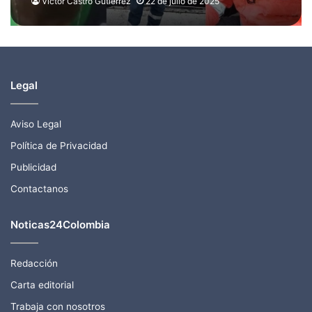
laboral destapa alarmantes
Víctor Castro Gutierrez
22 de julio de 2025
fallas de seguridad
Legal
Aviso Legal
Política de Privacidad
Publicidad
Contactanos
Noticas24Colombia
Redacción
Carta editorial
Trabaja con nosotros