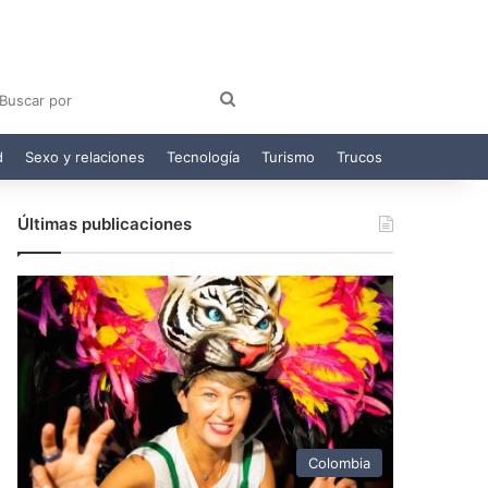
am
egram
Buscar
por
d
Sexo y relaciones
Tecnología
Turismo
Trucos
Últimas publicaciones
Colombia