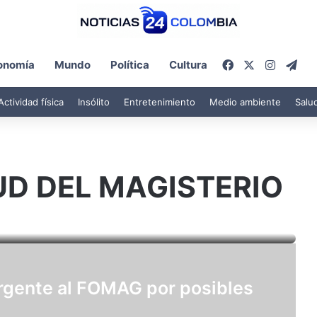
Facebook
X
Instagr
Tel
onomía
Mundo
Política
Cultura
Actividad física
Insólito
Entretenimiento
Medio ambiente
Salu
UD DEL MAGISTERIO
urgente al FOMAG por posibles