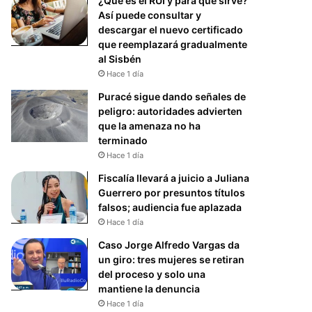
¿Qué es el RUI y para qué sirve?
Así puede consultar y
descargar el nuevo certificado
que reemplazará gradualmente
al Sisbén
Hace 1 día
Puracé sigue dando señales de
peligro: autoridades advierten
que la amenaza no ha
terminado
Hace 1 día
Fiscalía llevará a juicio a Juliana
Guerrero por presuntos títulos
falsos; audiencia fue aplazada
Hace 1 día
Caso Jorge Alfredo Vargas da
un giro: tres mujeres se retiran
del proceso y solo una
mantiene la denuncia
Hace 1 día