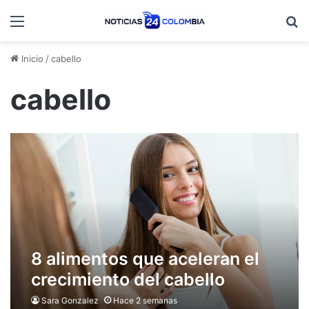
Menú
B
Inicio
/
cabello
cabello
8 alimentos que aceleran el
crecimiento del cabello
Sara Gonzalez
Hace 2 semanas