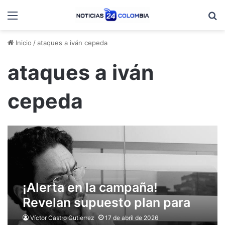
Menú
B
Inicio
/
ataques a iván cepeda
ataques a iván
cepeda
¡Alerta en la campaña!
Revelan supuesto plan para
atentar contra Iván Cepeda
Víctor Castro Gutierrez
17 de abril de 2026