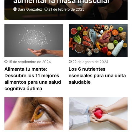
aumentar la masa muscular
de forma natural
Sara Gonzalez
21 de febrero de 2025
15 de septiembre de 2024
22 de agosto de 2024
Alimenta tu mente:
Los 6 nutrientes
Descubre los 11 mejores
esenciales para una dieta
alimentos para una salud
saludable
cognitiva óptima