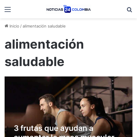
Menú
B
Inicio
/
alimentación saludable
alimentación
saludable
3 frutas que ayudan a