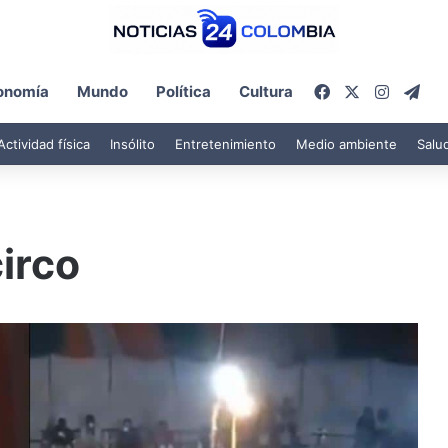
Facebook
X
Instagr
Tel
onomía
Mundo
Política
Cultura
Actividad física
Insólito
Entretenimiento
Medio ambiente
Salu
irco