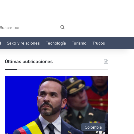
am
egram
Buscar
por
d
Sexo y relaciones
Tecnología
Turismo
Trucos
Últimas publicaciones
Colombia