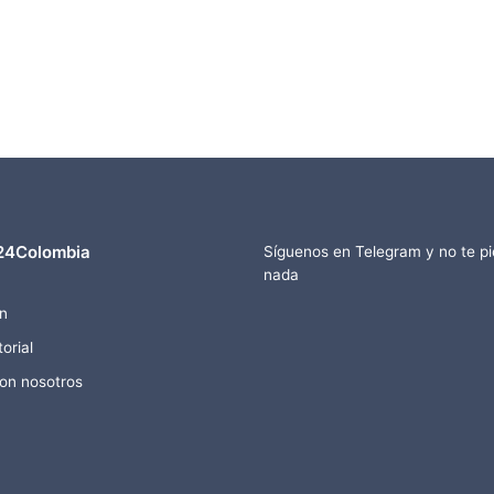
24Colombia
Síguenos en Telegram y no te p
nada
n
orial
con nosotros