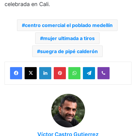
celebrada en Cali.
centro comercial el poblado medellín
mujer ultimada a tiros
suegra de pipé calderón
Facebook
X
LinkedIn
Pinterest
WhatsApp
Telegram
Viber
Víctor Castro Gutierrez