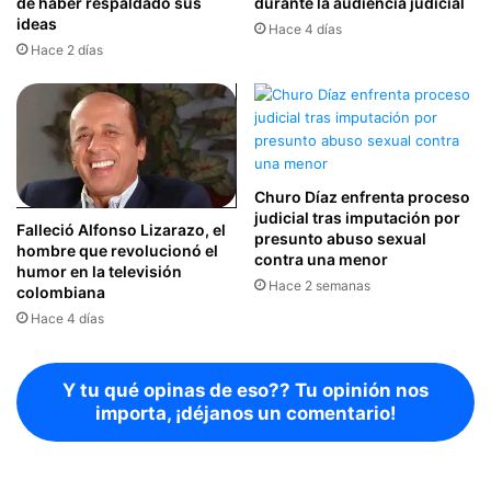
de haber respaldado sus
durante la audiencia judicial
ideas
Hace 4 días
Hace 2 días
Churo Díaz enfrenta proceso
judicial tras imputación por
Falleció Alfonso Lizarazo, el
presunto abuso sexual
hombre que revolucionó el
contra una menor
humor en la televisión
Hace 2 semanas
colombiana
Hace 4 días
Y tu qué opinas de eso?? Tu opinión nos
importa, ¡déjanos un comentario!