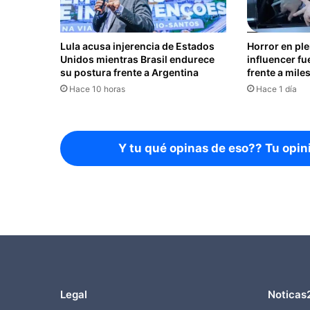
Lula acusa injerencia de Estados
Horror en pl
Unidos mientras Brasil endurece
influencer fu
su postura frente a Argentina
frente a mile
Hace 10 horas
Hace 1 día
Y tu qué opinas de eso?? Tu opin
Legal
Noticas