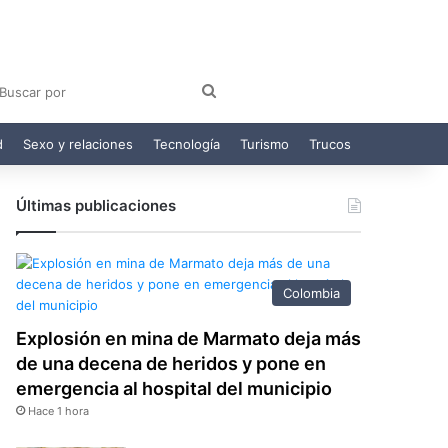
am
egram
Buscar
por
d
Sexo y relaciones
Tecnología
Turismo
Trucos
Últimas publicaciones
Colombia
Explosión en mina de Marmato deja más
de una decena de heridos y pone en
emergencia al hospital del municipio
Hace 1 hora