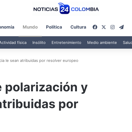
Facebook
X
Instagr
Tel
onomía
Mundo
Política
Cultura
Actividad física
Insólito
Entretenimiento
Medio ambiente
Salu
cia le sean atribuidas por resolver europeo
 polarización y
atribuidas por