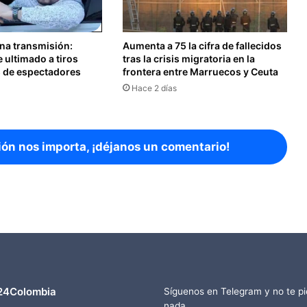
ena transmisión:
Aumenta a 75 la cifra de fallecidos
e ultimado a tiros
tras la crisis migratoria en la
s de espectadores
frontera entre Marruecos y Ceuta
Hace 2 días
ión nos importa, ¡déjanos un comentario!
24Colombia
Síguenos en Telegram y no te p
nada