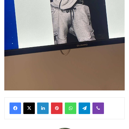
Facebook
X
LinkedIn
Pinterest
WhatsApp
Telegram
Viber