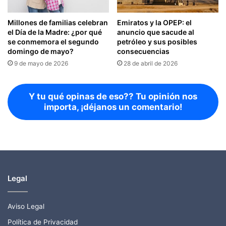
Millones de familias celebran
Emiratos y la OPEP: el
el Día de la Madre: ¿por qué
anuncio que sacude al
se conmemora el segundo
petróleo y sus posibles
domingo de mayo?
consecuencias
9 de mayo de 2026
28 de abril de 2026
Y tu qué opinas de eso?? Tu opinión nos
importa, ¡déjanos un comentario!
Legal
Aviso Legal
Política de Privacidad