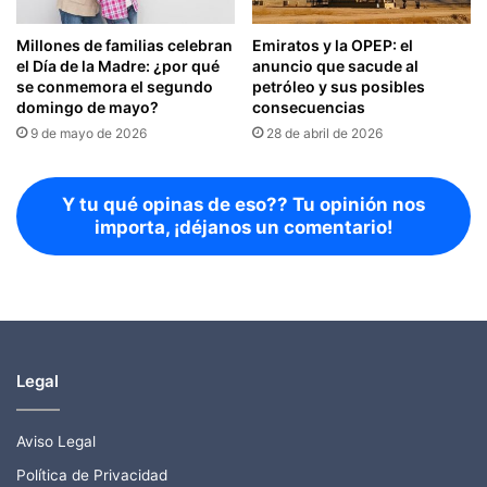
Millones de familias celebran
Emiratos y la OPEP: el
el Día de la Madre: ¿por qué
anuncio que sacude al
se conmemora el segundo
petróleo y sus posibles
domingo de mayo?
consecuencias
9 de mayo de 2026
28 de abril de 2026
Y tu qué opinas de eso?? Tu opinión nos
importa, ¡déjanos un comentario!
Legal
Aviso Legal
Política de Privacidad