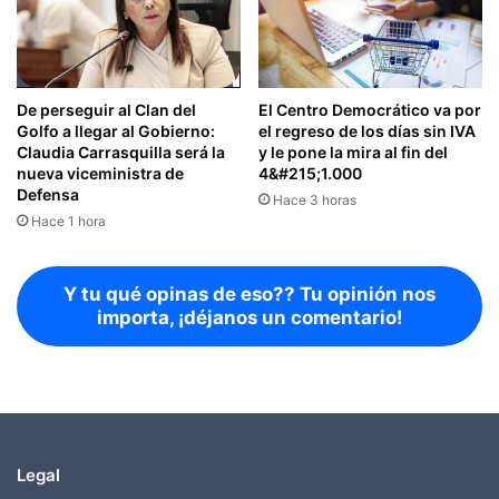
De perseguir al Clan del
El Centro Democrático va por
Golfo a llegar al Gobierno:
el regreso de los días sin IVA
Claudia Carrasquilla será la
y le pone la mira al fin del
nueva viceministra de
4&#215;1.000
Defensa
Hace 3 horas
Hace 1 hora
Y tu qué opinas de eso?? Tu opinión nos
importa, ¡déjanos un comentario!
Legal