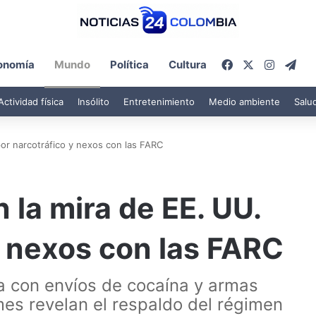
Facebook
X
Instagr
Tel
onomía
Mundo
Política
Cultura
Actividad física
Insólito
Entretenimiento
Medio ambiente
Salu
por narcotráfico y nexos con las FARC
 la mira de EE. UU.
y nexos con las FARC
la con envíos de cocaína y armas
rmes revelan el respaldo del régimen