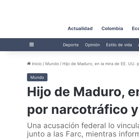
Actualidad
Colombia
Ec
Barra lateral
Deporte
Opinión
Estilo de vida
Inicio
/
Mundo
/
Hijo de Maduro, en la mira de EE. UU. 
Mundo
Hijo de Maduro, en
por narcotráfico 
Una acusación federal lo vincu
junto a las Farc, mientras info