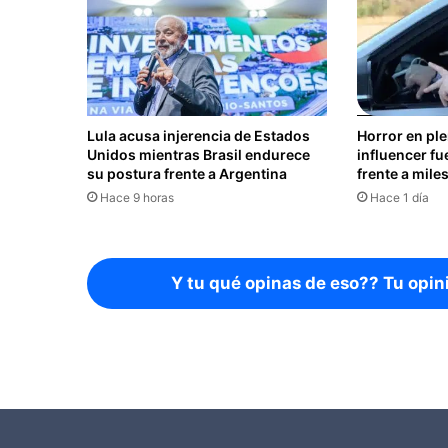
Lula acusa injerencia de Estados
Horror en pl
Unidos mientras Brasil endurece
influencer fu
su postura frente a Argentina
frente a mile
Hace 9 horas
Hace 1 día
Y tu qué opinas de eso?? Tu opin