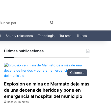
am
egram
Buscar
por
d
Sexo y relaciones
Tecnología
Turismo
Trucos
Últimas publicaciones
Colombia
Explosión en mina de Marmato deja más
de una decena de heridos y pone en
emergencia al hospital del municipio
Hace 26 minutos