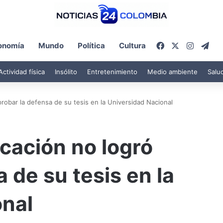
Facebook
X
Instagr
Tel
onomía
Mundo
Política
Cultura
Actividad física
Insólito
Entretenimiento
Medio ambiente
Salu
probar la defensa de su tesis en la Universidad Nacional
ucación no logró
 de su tesis en la
onal