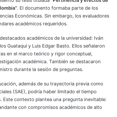
sentó su tesis titulada
“Pertinencia y efectos de
olombia”
. El documento formaba parte de los
iencias Económicas. Sin embargo, los evaluadores
ndares académicos requeridos.
destacados académicos de la universidad: Iván
os Guataquí y Luis Edgar Basto. Ellos señalaron
ivas en el marco teórico y rigor conceptual,
estigación académica. También se destacaron
nistro durante la sesión de preguntas.
ducación, además de su trayectoria previa como
iales (SAE), podría haber limitado el tiempo
is. Este contexto plantea una pregunta inevitable:
andante con compromisos académicos de alto