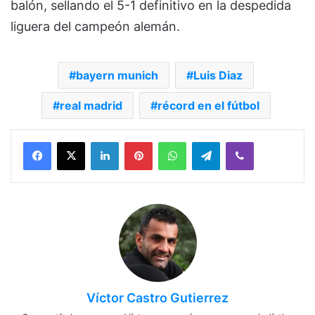
balón, sellando el 5-1 definitivo en la despedida
liguera del campeón alemán.
bayern munich
Luis Diaz
real madrid
récord en el fútbol
Facebook
X
LinkedIn
Pinterest
WhatsApp
Telegram
Viber
Víctor Castro Gutierrez