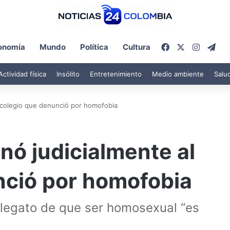
Facebook
X
Instagr
Tel
onomía
Mundo
Política
Cultura
Actividad física
Insólito
Entretenimiento
Medio ambiente
Salu
l colegio que denunció por homofobia
nó judicialmente al
nció por homofobia
 alegato de que ser homosexual “es