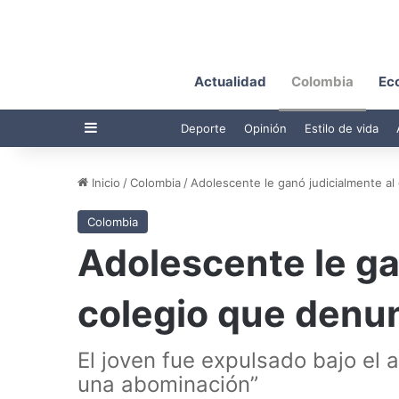
Actualidad
Colombia
Ec
Barra lateral
Deporte
Opinión
Estilo de vida
Inicio
/
Colombia
/
Adolescente le ganó judicialmente a
Colombia
Adolescente le ga
colegio que denu
El joven fue expulsado bajo el
una abominación”