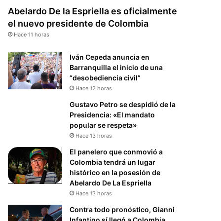
Abelardo De la Espriella es oficialmente
el nuevo presidente de Colombia
Hace 11 horas
Iván Cepeda anuncia en
Barranquilla el inicio de una
“desobediencia civil”
Hace 12 horas
Gustavo Petro se despidió de la
Presidencia: «El mandato
popular se respeta»
Hace 13 horas
El panelero que conmovió a
Colombia tendrá un lugar
histórico en la posesión de
Abelardo De La Espriella
Hace 13 horas
Contra todo pronóstico, Gianni
Infantino sí llegó a Colombia