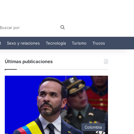
am
egram
Buscar
por
d
Sexo y relaciones
Tecnología
Turismo
Trucos
Últimas publicaciones
Colombia