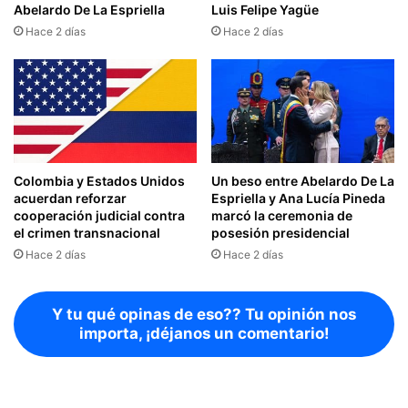
Abelardo De La Espriella
Luis Felipe Yagüe
Hace 2 días
Hace 2 días
Colombia y Estados Unidos
Un beso entre Abelardo De La
acuerdan reforzar
Espriella y Ana Lucía Pineda
cooperación judicial contra
marcó la ceremonia de
el crimen transnacional
posesión presidencial
Hace 2 días
Hace 2 días
Y tu qué opinas de eso?? Tu opinión nos
importa, ¡déjanos un comentario!