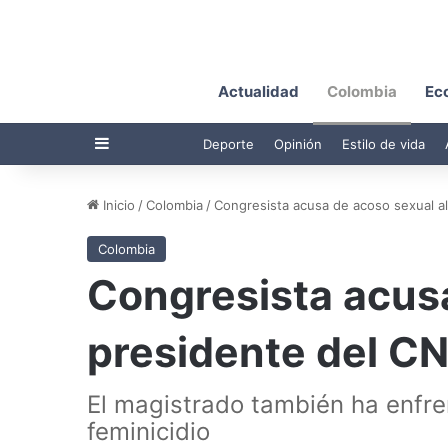
Actualidad
Colombia
Ec
Barra lateral
Deporte
Opinión
Estilo de vida
Inicio
/
Colombia
/
Congresista acusa de acoso sexual a
Colombia
Congresista acusa
presidente del C
El magistrado también ha enfr
feminicidio