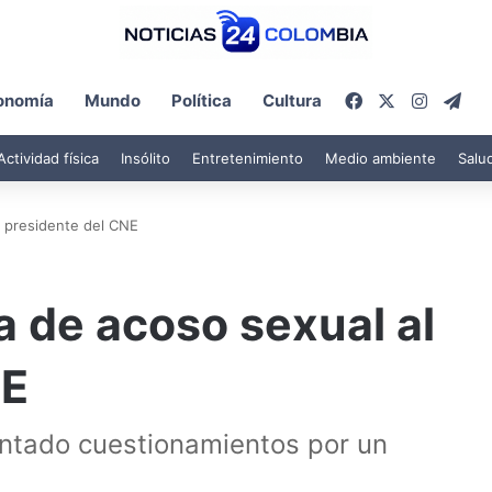
Facebook
X
Instagr
Tel
onomía
Mundo
Política
Cultura
Actividad física
Insólito
Entretenimiento
Medio ambiente
Salu
l presidente del CNE
 de acoso sexual al
NE
entado cuestionamientos por un