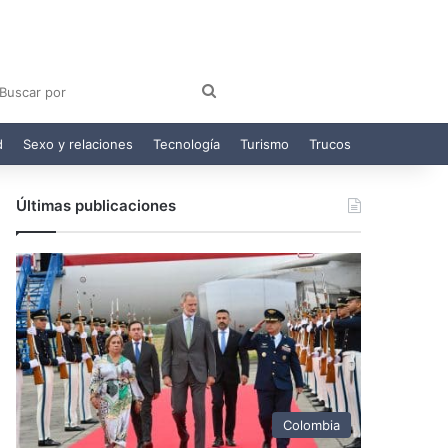
am
egram
Buscar
por
d
Sexo y relaciones
Tecnología
Turismo
Trucos
Últimas publicaciones
Colombia