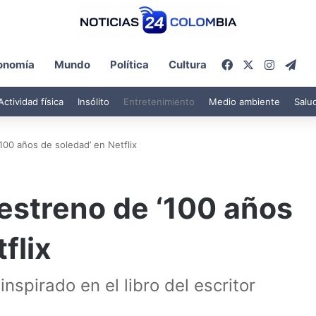
Facebook
X
Instagr
Tel
onomía
Mundo
Política
Cultura
Actividad física
Insólito
Entretenimiento
Medio ambiente
Salu
100 años de soledad’ en Netflix
estreno de ‘100 años
flix
nspirado en el libro del escritor