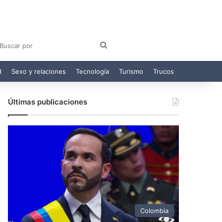
am
egram
Buscar
por
d
Sexo y relaciones
Tecnología
Turismo
Trucos
Últimas publicaciones
Colombia