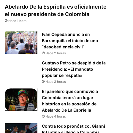
Abelardo De la Espriella es oficialmente
el nuevo presidente de Colombia
Hace 1 hora
Iván Cepeda anuncia en
Barranquilla el inicio de una
“desobediencia civil”
Hace 2 horas
Gustavo Petro se despidió de la
Presidencia: «El mandato
popular se respeta»
Hace 3 horas
El panelero que conmovió a
Colombia tendrá un lugar
histórico en la posesión de
Abelardo De La Espriella
Hace 4 horas
Contra todo pronóstico, Gianni
Infantino sí llegó a Colombia