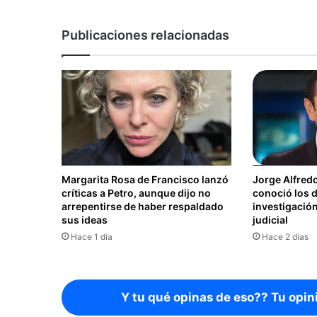
Publicaciones relacionadas
Margarita Rosa de Francisco lanzó
Jorge Alfred
críticas a Petro, aunque dijo no
conoció los d
arrepentirse de haber respaldado
investigación
sus ideas
judicial
Hace 1 día
Hace 2 días
Y tu qué opinas de eso?? Tu opin