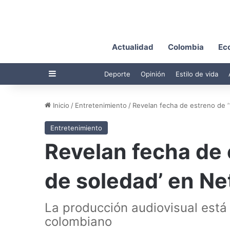
Actualidad
Colombia
Ec
Barra lateral
Deporte
Opinión
Estilo de vida
Inicio
/
Entretenimiento
/
Revelan fecha de estreno de ‘
Entretenimiento
Revelan fecha de 
de soledad’ en Net
La producción audiovisual está i
colombiano