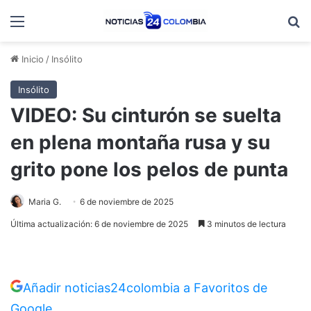
Menú
B
Inicio
/
Insólito
Insólito
VIDEO: Su cinturón se suelta
en plena montaña rusa y su
grito pone los pelos de punta
Maria G.
6 de noviembre de 2025
Última actualización: 6 de noviembre de 2025
3 minutos de lectura
Añadir noticias24colombia a Favoritos de
Google