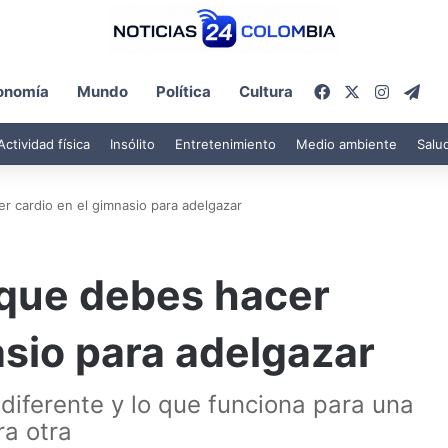
Facebook
X
Instagr
Tel
onomía
Mundo
Política
Cultura
Actividad física
Insólito
Entretenimiento
Medio ambiente
Salu
r cardio en el gimnasio para adelgazar
 que debes hacer
asio para adelgazar
iferente y lo que funciona para una
a otra