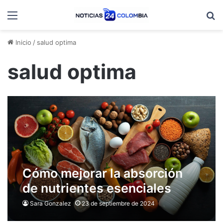
Menú
B
Inicio
/
salud optima
salud optima
Cómo mejorar la absorción
de nutrientes esenciales
para una salud óptima
Sara Gonzalez
23 de septiembre de 2024