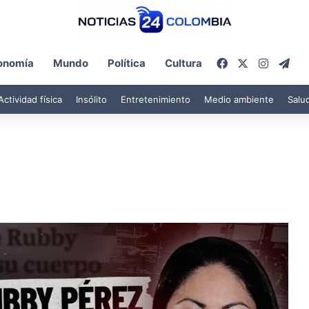
Facebook
X
Instagr
Tel
onomía
Mundo
Política
Cultura
Actividad física
Insólito
Entretenimiento
Medio ambiente
Salu