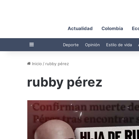
Actualidad
Colombia
Ec
Barra lateral
Deporte
Opinión
Estilo de vida
Inicio
/
rubby pérez
rubby pérez