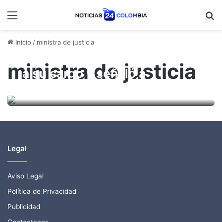
Menú
B
Inicio
/
ministra de justicia
Ministra de Justicia renunció
ministra de justicia
a su cargo y señaló a
Benedetti
Víctor Castro Gutierrez
15 de mayo de 2025
Legal
Aviso Legal
Política de Privacidad
Publicidad
Contactanos