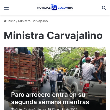
Menú
B
Inicio
/
Ministra Carvajalino
Ministra Carvajalino
Paro arrocero entra en su
segunda semana mientras
continúan diálogos con el
Víctor Castro Gutierrez
22 de julio de 2025