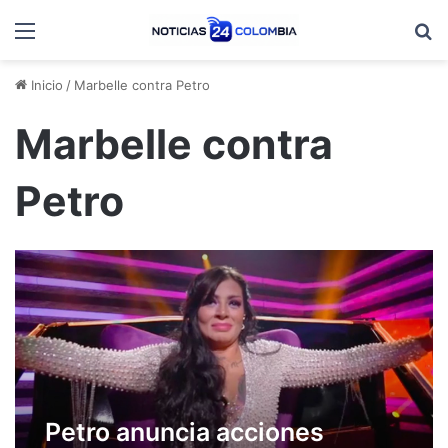
Menú
B
Inicio
/
Marbelle contra Petro
Marbelle contra
Petro
Petro anuncia acciones