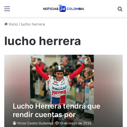
Menú
B
Inicio
/
lucho herrera
lucho herrera
Lucho Herrera tendrá que
rendir cuentas por
desaparición forzada
Víctor Castro Gutierrez
15 de mayo de 2025