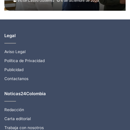
por su apoyo a la reforma a la
Víctor Castro Gutierrez
4 de diciembre de 2025
salud
Legal
Aviso Legal
Política de Privacidad
Publicidad
Contactanos
Noticas24Colombia
Redacción
Carta editorial
Trabaja con nosotros