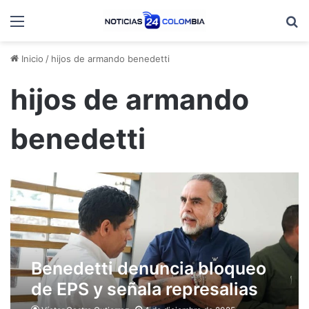
Menú
B
Inicio
/
hijos de armando benedetti
hijos de armando
benedetti
Benedetti denuncia bloqueo
de EPS y señala represalias