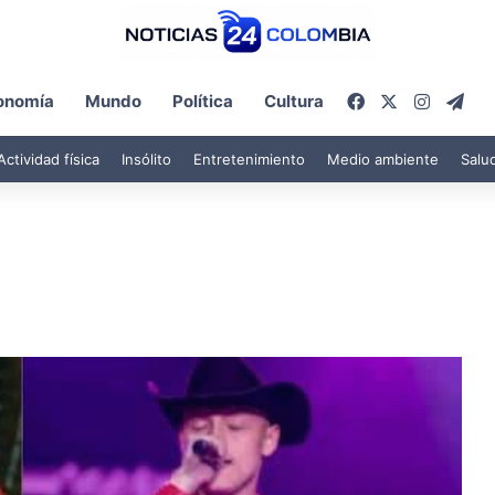
Facebook
X
Instagr
Tel
onomía
Mundo
Política
Cultura
Actividad física
Insólito
Entretenimiento
Medio ambiente
Salu