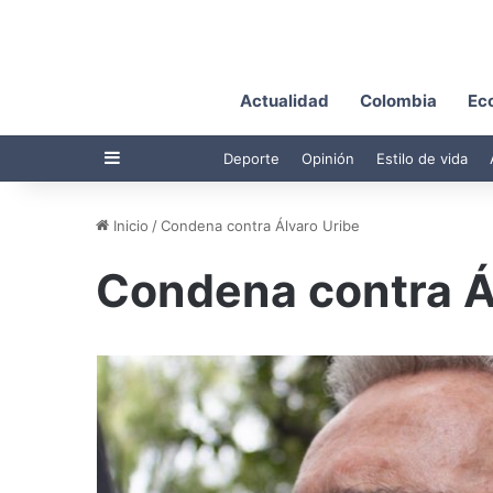
Actualidad
Colombia
Ec
Barra lateral
Deporte
Opinión
Estilo de vida
Inicio
/
Condena contra Álvaro Uribe
Condena contra Á