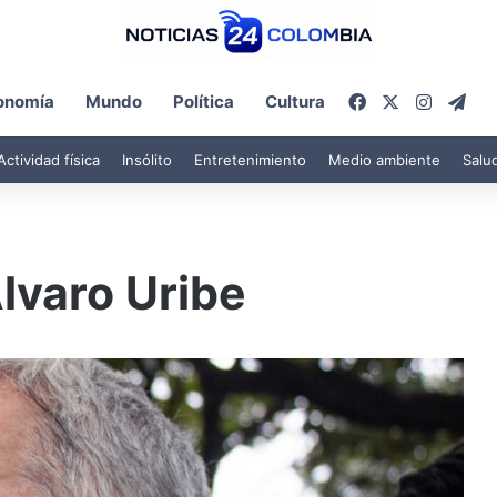
Facebook
X
Instagr
Tel
onomía
Mundo
Política
Cultura
Actividad física
Insólito
Entretenimiento
Medio ambiente
Salu
lvaro Uribe