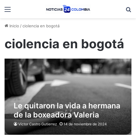
Menú
B
Inicio
/
ciolencia en bogotá
ciolencia en bogotá
Le quitaron la vida a hermana
de la boxeadora Valeria
Arboleda
Víctor Castro Gutierrez
14 de noviembre de 2024