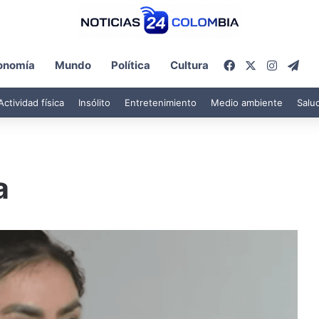
Facebook
X
Instagr
Tel
onomía
Mundo
Política
Cultura
Actividad física
Insólito
Entretenimiento
Medio ambiente
Salu
a