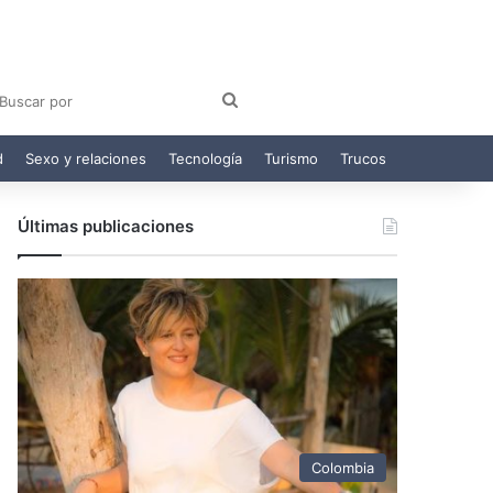
am
egram
Buscar
por
d
Sexo y relaciones
Tecnología
Turismo
Trucos
Últimas publicaciones
Colombia