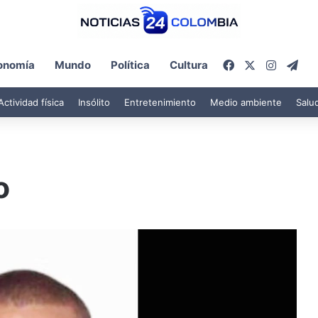
Facebook
X
Instagr
Tel
onomía
Mundo
Política
Cultura
Actividad física
Insólito
Entretenimiento
Medio ambiente
Salu
o