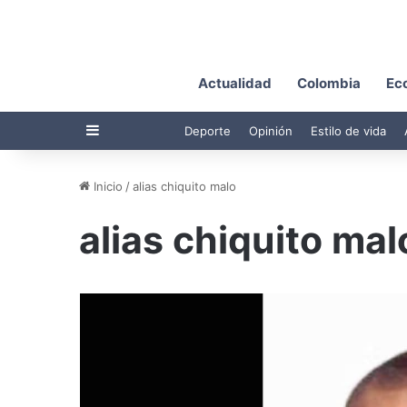
Actualidad
Colombia
Ec
Barra lateral
Deporte
Opinión
Estilo de vida
Inicio
/
alias chiquito malo
alias chiquito mal