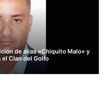
ición de alias «Chiquito Malo» y
el Clan del Golfo