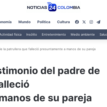
Facebook
X
Instagr
Tel
onomía
Mundo
Política
Cultura
Actividad física
Insólito
Entretenimiento
Medio ambiente
Salu
de la patrullera que falleció presuntamente a manos de su pareja
stimonio del padre de
alleció
manos de su pareja