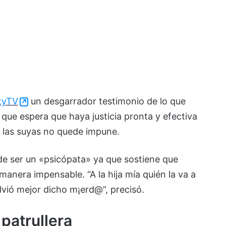
tyTV
un desgarrador testimonio de lo que
 que espera que haya justicia pronta y efectiva
e las suyas no quede impune.
 de ser un «psicópata» ya que sostiene que
anera impensable. “A la hija mía quién la va a
olvió mejor dicho m¡erd@”, precisó.
patrullera