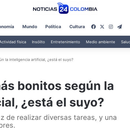
Facebook
X
Instagr
Tel
onomía
Mundo
Política
Cultura
Actividad física
Insólito
Entretenimiento
Medio ambiente
Salu
la inteligencia artificial, ¿está el suyo?
ás bonitos según la
cial, ¿está el suyo?
az de realizar diversas tareas, y una
bres.