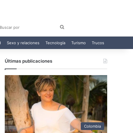
am
egram
Buscar
por
d
Sexo y relaciones
Tecnología
Turismo
Trucos
Últimas publicaciones
Colombia