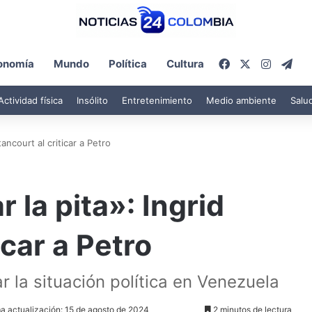
Facebook
X
Instagr
Tel
onomía
Mundo
Política
Cultura
Actividad física
Insólito
Entretenimiento
Medio ambiente
Salu
tancourt al criticar a Petro
 la pita»: Ingrid
icar a Petro
 la situación política en Venezuela
ma actualización: 15 de agosto de 2024
2 minutos de lectura