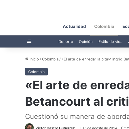
Actualidad
Colombia
Ec
Barra lateral
Deporte
Opinión
Estilo de vida
Inicio
/
Colombia
/
«El arte de enredar la pita»: Ingrid Be
Colombia
«El arte de enredar
Betancourt al crit
Cuestionó su manera de abordar
Víctor Castro Gutierrez
15 de agosto de 2024
Últi