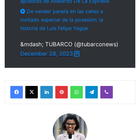
apuestas de Abelardo De La Espriella
De vender panela en las calles a
invitado especial de la posesión: la
historia de Luis Felipe Yagüe
&mdash; TUBARCO (@tubarconews)
December 28, 2023
Facebook
X
LinkedIn
Pinterest
WhatsApp
Telegram
Viber