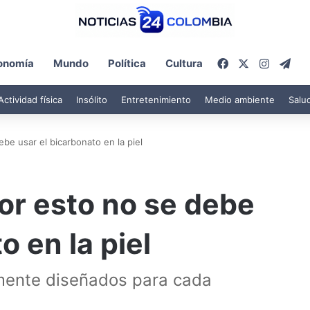
Facebook
X
Instagr
Tel
onomía
Mundo
Política
Cultura
Actividad física
Insólito
Entretenimiento
Medio ambiente
Salu
be usar el bicarbonato en la piel
or esto no se debe
o en la piel
mente diseñados para cada