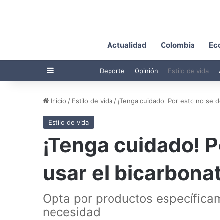
Actualidad
Colombia
Ec
Barra lateral
Deporte
Opinión
Estilo de vida
Inicio
/
Estilo de vida
/
¡Tenga cuidado! Por esto no se de
Estilo de vida
¡Tenga cuidado! P
usar el bicarbonat
Opta por productos específica
necesidad