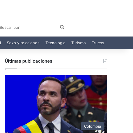
am
egram
Buscar
por
d
Sexo y relaciones
Tecnología
Turismo
Trucos
Últimas publicaciones
Colombia